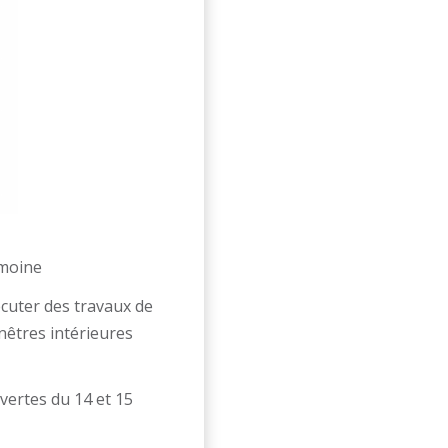
imoine
écuter des travaux de
nêtres intérieures
vertes du 14 et 15