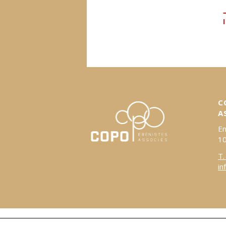
C
A
E
10
copo-
T.
ea.ch
in