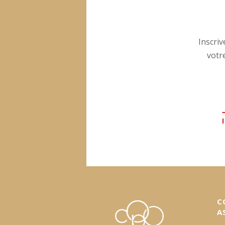
Inscriv
votr
C
A