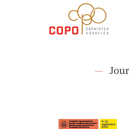
copo-
ea.ch
Jou