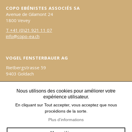
COPO EBÉNISTES ASSOCIÉS SA
Avenue de Gilamont 24
1800 Vevey
T +41 (0)21 921 11 07
info@copo-ea.ch
VOGEL FENSTERBAUER AG
Rietbergstrasse 59
9403 Goldach
Tel 071 846 60 30
info@vogel-fensterbauer.ch
Nous utilisons des cookies pour améliorer votre
expérience utilisateur.
En cliquant sur Tout accepter, vous acceptez que nous
procédions de la sorte.
Plus d'informations