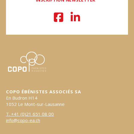
copo-
ea.ch
COPO ÉBÉNISTES ASSOCIÉS SA
En Budron H14
1052 Le Mont-sur-Lausanne
T. +41 (0)21 651 08 00
info@copo-ea.ch